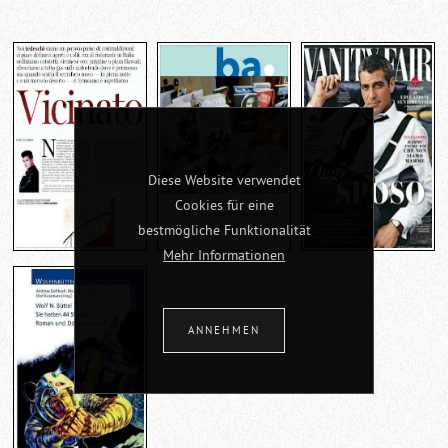
Diese Website verwendet
Cookies für eine
bestmögliche Funktionalität
Mehr Informationen
VICINATO
ANDREAS
DONNE NEI
ESCHBACHS
LIBRI
ANNEHMEN
I N F O
FANTASTISCHE
I N F O
WELTEN
I N F O