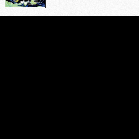
SIE HATTEN
44
MEHR ENTDECKEN
STUNDEN
I N F O
IMPRESSUM
|
DATENSCHUTZ
© 2009 -
2026 WULF DORN - ALLE RECHTE VORBEHALTEN